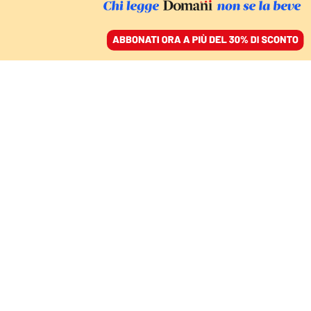
ACCEDI
SFOGLIA IL GIORNALE
/
ABBONATI
LA CHIESA E LA MODERNITÀ NELLA LETTERA DOTTRINALE
DEL PONTEFICE
Anche l’AI deve avere
un’anima. La prima
enciclica di Papa Leone
GIOVANNI MARIA VIAN
storico