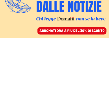
ACCEDI
SFOGLIA IL GIORNALE
/
ABBONATI
CULTURA
Basta con l’egemonia
abilista, lo sport è
patrimonio di tutti