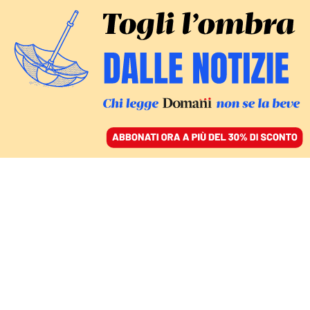
ACCEDI
SFOGLIA IL GIORNALE
/
ABBONATI
CULTURA
C’era una volta il