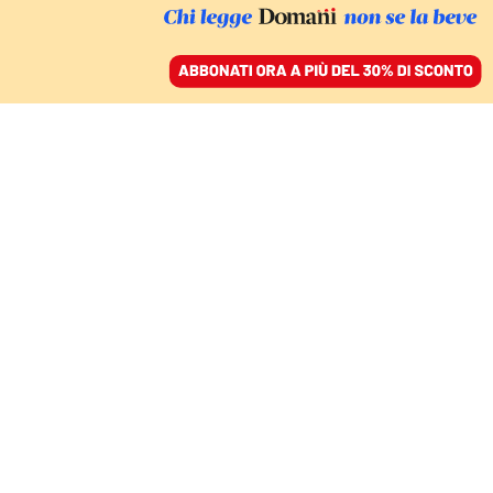
ACCEDI
SFOGLIA IL GIORNALE
/
ABBONATI
Giulia
Moretti
Nata e cresciuta in Umbria, dopo una laurea
triennale in lettere classiche ha virato verso il
giornalismo e si è laureata in Editoria e scrittura con
una tesi in comunicazione politica. Scrive per Zeta,
la testata del master in giornalismo della Luiss,