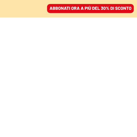
ACCEDI
SFOGLIA IL GIORNALE
/
ABBONATI
SATIRA
Cari Renzi e Calenda,
ripensateci per favore
UGO CORNIA
scrittore
19 aprile 2023 • 19:38
Segui Domani su Google