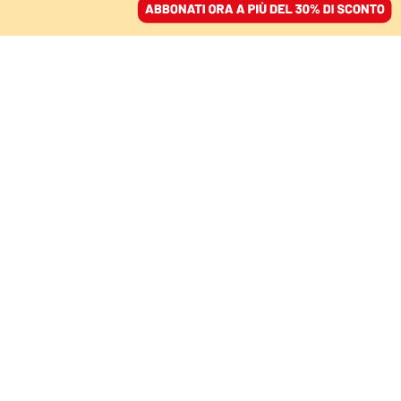
ACCEDI
SFOGLIA IL GIORNALE
/
ABBONATI
LE CASE DELLE SCRITTRICI / 2
Si può scrivere
nascoste? Come
lavorava Jane Austen
BENEDETTA BARONE
14 settembre 2025 • 14:51
Aggiornato, 14 settembre 2025 • 17:38