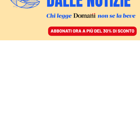
ACCEDI
SFOGLIA IL GIORNALE
/
ABBONATI
CULTURA
Chiara Ferragni,
Michelle Hunziker e
Veronica Lario, che fine
hanno fatto le interviste