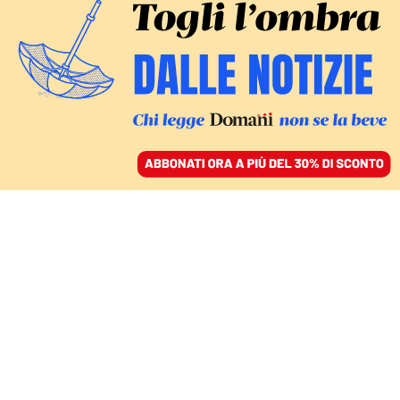
ACCEDI
SFOGLIA IL GIORNALE
/
ABBONATI
CULTURA
Come Tintoria ha
reinventato i podcast