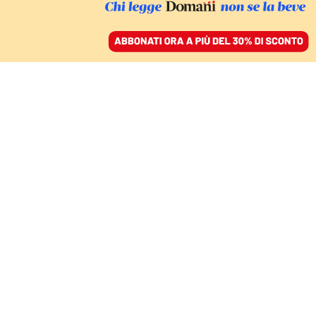
ACCEDI
SFOGLIA IL GIORNALE
/
ABBONATI
IN EDICOLA E IN DIGITALE IL NUOVO NUMERO DI CIBO
Fritta è buona pure una
scarpa
CAMILLA BARESANI
scrittrice
23 luglio 2022 • 12:31
Aggiornato, 03 dicembre 2024 • 15:18