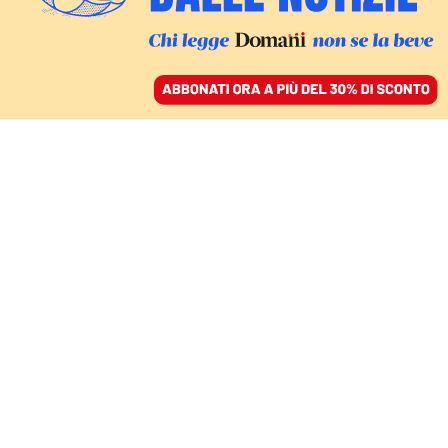
ACCEDI
SFOGLIA IL GIORNALE
/
ABBONATI
CULTURA
Il mito dell’apocalisse
secondo l’Apocalisse,
l’uso politico dell’ultimo
libro della Bibbia