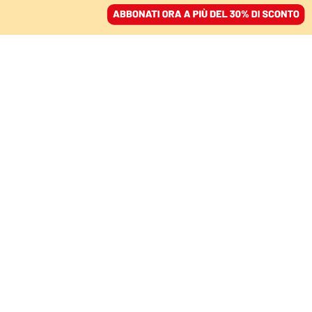
ACCEDI
SFOGLIA IL GIORNALE
/
ABBONATI
CULTURA
Da Lisbona a Kiev, gli
intellettuali nella storia
davanti alla catastrofe
FRANCESCO GUGLIERI
23 marzo 2022 • 18:23
Segui Domani su Google