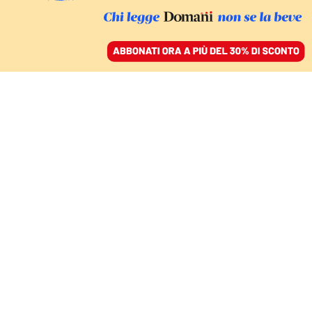
ACCEDI
SFOGLIA IL GIORNALE
/
ABBONATI
L’INTERVISTA
Irvine Welsh e il tunnel
di Trainspotting:
«Credere alle bugie ci
assolve»