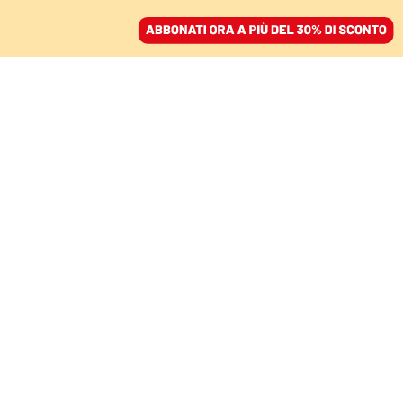
ACCEDI
SFOGLIA IL GIORNALE
/
ABBONATI
LA CINQUINA
La finale del premio
Strega è un affare di
famiglia
BEPPE COTTAFAVI
editor
05 giugno 2025 • 12:53
Aggiornato, 06 giugno 2025 • 11:52