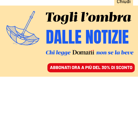
ACCEDI
SFOGLIA IL GIORNALE
/
ABBONATI
CULTURA
La maglia gialla si cuce