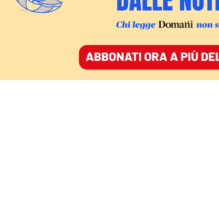
Il cardinale Jean Marc Aveline a Santa Maria ai Monti
Il cardinale
Jean Marc Aveline
, arcivescovo di
Marsiglia e presidente della conferenza episcopale
francese, ha detto messa tra i flash dei fotografi
nella chiesa di Santa Maria ai Monti. Mentre a
margine della sua celebrazione alla chiesa di Nostra
Signora di Guadalupe a Monte Mario, l’arcivescovo di