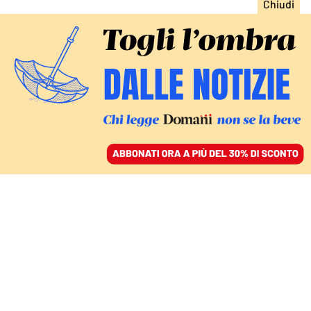
ACCEDI
SFOGLIA IL GIORNALE
/
ABBONATI
CULTURA
1979, quando il ciclone