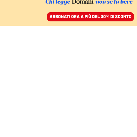
ACCEDI
SFOGLIA IL GIORNALE
/
ABBONATI
CULTURA
“Pericolosamente
vicini”: arriva su Rai3 il
documentario sugli orsi
in Trentino
DANIELE ERLER