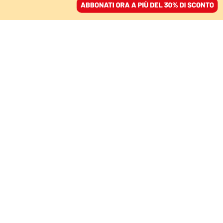
ACCEDI
SFOGLIA IL GIORNALE
/
ABBONATI
CULTURA
A Sanremo Gazzelle e
Fulminacci celebrano la
Roma indie della Notte
prima degli esami
09 febbraio 2024 • 19:24
Segui Domani su Google