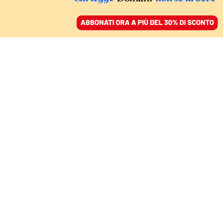
ACCEDI
SFOGLIA IL GIORNALE
/
ABBONATI
LIBIAMO NE’ LIETI CALICI
Dieci bottiglie per
aiutarvi a superare la
prova cenone
ANDREA AMADEI
11 dicembre 2021 • 18:00
Aggiornato, 03 settembre 2024 • 16:36