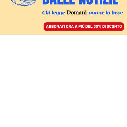
ACCEDI
SFOGLIA IL GIORNALE
/
ABBONATI
CULTURA
Sanremo 2024, il testo
di “Onda alta” di Dargen
D’Amico
30 gennaio 2024 • 08:19