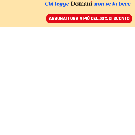
ACCEDI
SFOGLIA IL GIORNALE
/
ABBONATI
FINZIONI
Una ragazza canta
Tenco, con una voce
esatta come un calcolo
della Nasa
ANGELO CAROTENUTO