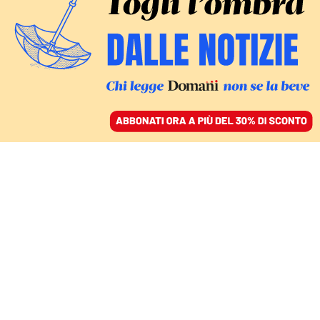
ACCEDI
SFOGLIA IL GIORNALE
/
ABBONATI
IDEE
Il calcio di Napoli e
Barcellona triturato dai