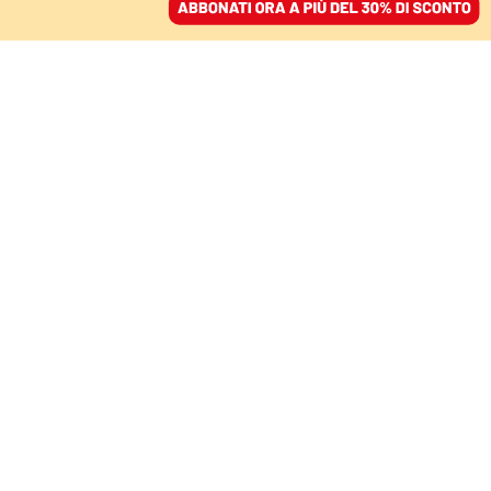
ACCEDI
SFOGLIA IL GIORNALE
/
ABBONATI
SATIRA
Italiani subito. Un’idea
geniale per gestire i
migranti
UGO CORNIA
scrittore
02 ottobre 2023 • 18:44
Aggiornato, 02 ottobre 2023 • 18:46