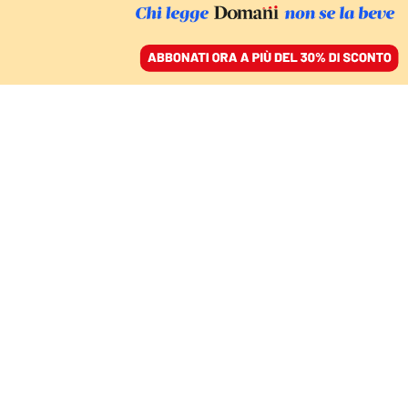
ACCEDI
SFOGLIA IL GIORNALE
/
ABBONATI
FACCIO COSE, VEDO GENTE
Omar Sy e la madre di
Elodie sono tutto quello
che voglio diventare
ANNALIA VENEZIA