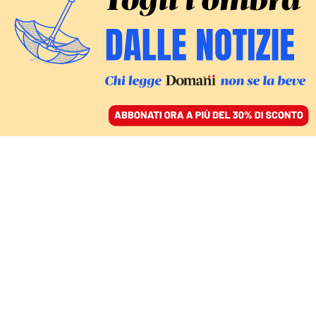
ACCEDI
SFOGLIA IL GIORNALE
/
ABBONATI
VOCI
Perché Darwin e Marx ci
aiutano a capire l’Italia