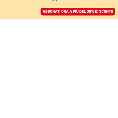
ACCEDI
SFOGLIA IL GIORNALE
/
ABBONATI
8 MARZO
Un 8 marzo di lotta in
Europa, oltre le ottuse
resistenze
PINA PICIERNO
Eurodeputata Pd