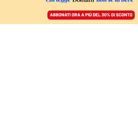
ACCEDI
SFOGLIA IL GIORNALE
/
ABBONATI
DOMANI
Il cinico avvocato che
spiega i due modi per
uccidere un essere
umano
PIPPO FAVA, I SICILIANI, 1980