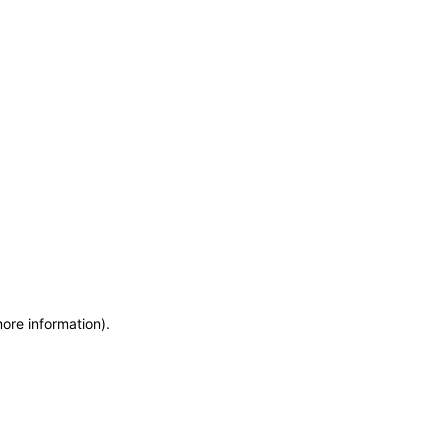
more information)
.