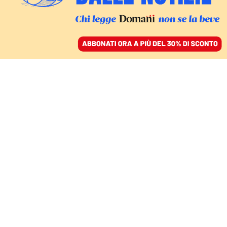
ACCEDI
SFOGLIA IL GIORNALE
/
ABBONATI
L’AUDIO ESCLUSIVO
Remigration Summit,
l’Italia “paese sicuro”
per gli estremisti neri
FEDERICA PENNELLI