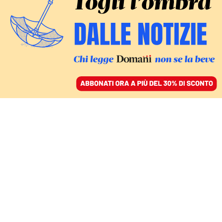
ACCEDI
SFOGLIA IL GIORNALE
/
ABBONATI
DOMANI
La “pista nera” e le
riflessioni di Aldo Moro