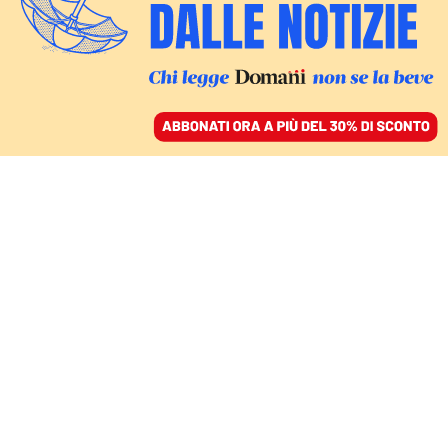
ACCEDI
SFOGLIA IL GIORNALE
/
ABBONATI
DOMANI
La strage di Gioia Tauro,
i legami sconci tra
‘Ndrangheta e estrema