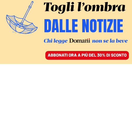
ACCEDI
SFOGLIA IL GIORNALE
/
ABBONATI
DOMANI
Le latitanze nella
Spagna franchista e le