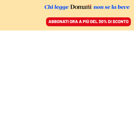
ACCEDI
SFOGLIA IL GIORNALE
/
ABBONATI
IL PREMIER: «STIAMO CAMBIANDO IL VOLTO DEL MEDIO ORIENTE»
Netanyahu accetta
l’accordo: «Sì alla tregua
con Hezbollah». Biden:
«Israele avrà diritto alla
difesa»