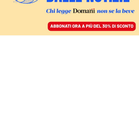
ACCEDI
SFOGLIA IL GIORNALE
/
ABBONATI
POLITICA
Il caso Almasri è infinito:
perché l’Italia rischia la
condanna della Cedu
VITALBA AZZOLLINI