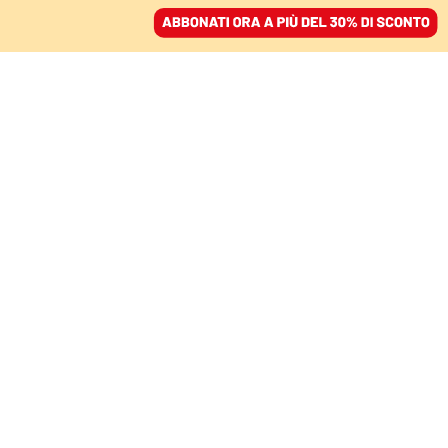
ACCEDI
SFOGLIA IL GIORNALE
/
ABBONATI
IL RAPPORTO DELL’EX PREMIER
Von der Leyen si
aggrappa all’agenda
Draghi: «Riforme rapide
e senza precedenti»
FRANCESCA DE BENEDETTI
04 settembre 2024 • 20:13