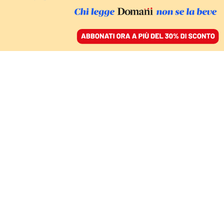
ACCEDI
SFOGLIA IL GIORNALE
/
ABBONATI
DA VIENNA
Con Kickl l’estrema
destra amica di Putin e
alleata della Lega va a
prendersi l’Austria