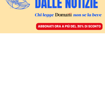
ACCEDI
SFOGLIA IL GIORNALE
/
ABBONATI
CRONACHE DA BRUXELLES
Il Ppe, Weber e la
strategia del dominio:
annientare i progressisti
in Ue