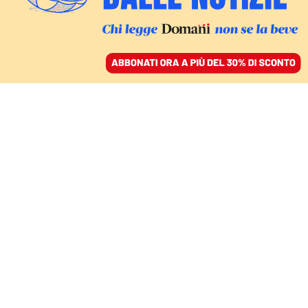
ACCEDI
SFOGLIA IL GIORNALE
/
ABBONATI
LA PREMIER VISTA DA BRUXELLES
Effetto Mes. Alla favola
di Meloni moderata
adesso in Ue non
credono più