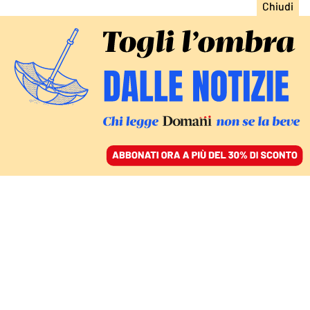
ACCEDI
SFOGLIA IL GIORNALE
/
ABBONATI
EUROPA
Mantenere lo status quo