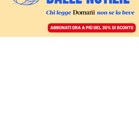
ACCEDI
SFOGLIA IL GIORNALE
/
ABBONATI
L’ALLEANZA PPE-DESTRE SUI RIMPATRI
L’Europa è più nera.
L’alleanza “Giorgia” che
deporta i migranti
MARIKA IKONOMU