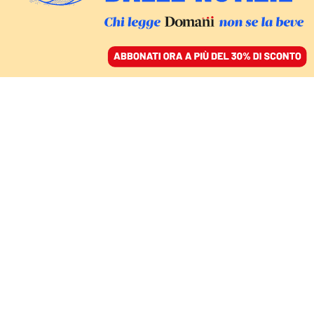
ACCEDI
SFOGLIA IL GIORNALE
/
ABBONATI
LA NEWSLETTER PANEUROPEA #8
European Focus 8. Non
avere paura del buio
A CURA DI FRANCESCA DE BENEDETTI
16 novembre 2022 • 07:00