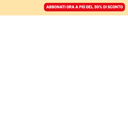
ACCEDI
SFOGLIA IL GIORNALE
/
ABBONATI
L’ANNUNCIO
La nuova Commissione
von der Leyen sposta
l’Unione a destra. Il caso
Fitto
FRANCESCA DE BENEDETTI
17 settembre 2024 • 20:39