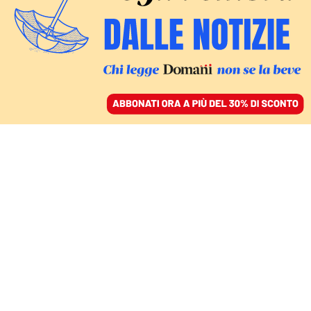
ACCEDI
SFOGLIA IL GIORNALE
/
ABBONATI
STANCHI DI ASPETTARE
Oltre 200 morti,
dispersi, né acqua né
luce: spagnoli in strada