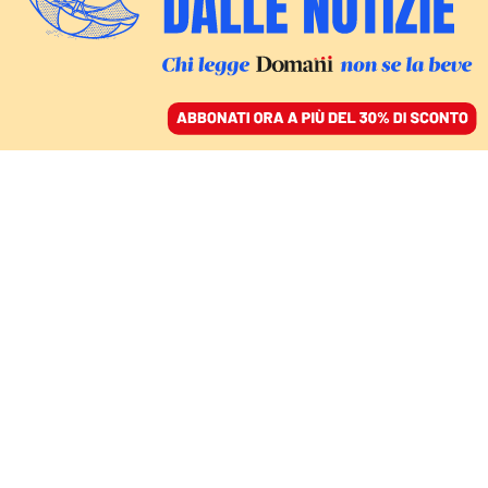
ACCEDI
SFOGLIA IL GIORNALE
/
ABBONATI
DIARIO EUROPEO
Spagna modello
vincente: la ricetta di
Sanchez per la
prosperità condivisa