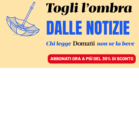
ACCEDI
SFOGLIA IL GIORNALE
/
ABBONATI
POLITICA
Il thriller di Sigonella.
L’autunno che mandò in