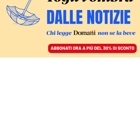
ACCEDI
SFOGLIA IL GIORNALE
/
ABBONATI
ITALIA
Educazione sessuo-
affettiva, interrogazione