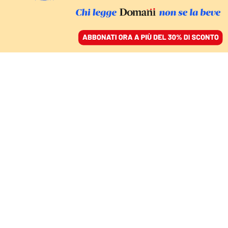
ACCEDI
SFOGLIA IL GIORNALE
/
ABBONATI
ITALIA
Morta Clio Napolitano,
aveva 89 anni
11 settembre 2024 • 07:32
Segui Domani su Google