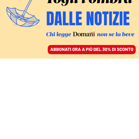
ACCEDI
SFOGLIA IL GIORNALE
/
ABBONATI
ITALIA
Da Renzi a Schlein, un
coro di proteste. E i tagli