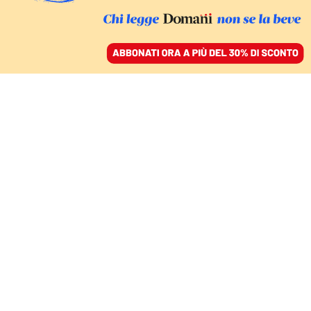
ACCEDI
SFOGLIA IL GIORNALE
/
ABBONATI
ITALIA
Il discorso integrale di
fine anno del presidente
Sergio Mattarella: «Ogni
guerra genera odio»