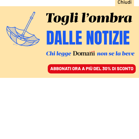
ACCEDI
SFOGLIA IL GIORNALE
/
ABBONATI
DIRITTI
Il ddl sul fine vita slitta a